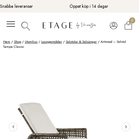
Fortsätt
Snabba leveranser
Öppet köp i 14 dagar
till
innehåll
0
Hem
/
Shop
/
Utomhus
/
Loungemöbler
/
Solstolar & Solsängar
/ Artwood – Solstol
Tampa Classic