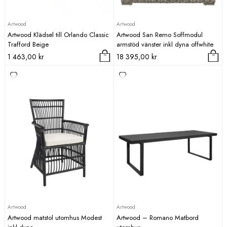
Artwood
Artwood
Artwood Klädsel till Orlando Classic
Artwood San Remo Soffmodul
Trafford Beige
armstöd vänster inkl dyna offwhite
1 463,00
kr
18 395,00
kr
Artwood
Artwood
Artwood matstol utomhus Modest
Artwood – Romano Matbord