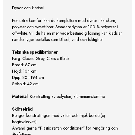
Dynor och klädsel
För extra komfort kan du komplettera med dynor i kallskum,
polyeter och syntetfibrer. Standarddynan är 100 % polyester i
off-white. Vill du ha en mer väderbeständig lösning kan klädslar
i andra tyger beställas som tål sol, vind och fuktighet.
Tekniska specifikationer
Färg: Classic Grey, Classic Black
Bredd: 67 cm
Höjd: 104 cm
Djup: 80–194 cm
Sitthöjd: 42 cm
Material
: Konstrotting av polyeten, aluminiumstomme
Skötselråd
Rengör konstrottingen med vatten och mjuk borste (ej
högtryckstvätt)
Använd gärna “Plastic rattan conditioner” för rengöring och
återfettning