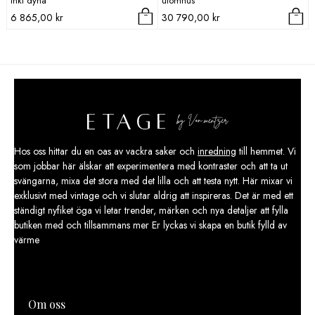
inkl dyna
utomhus
6 865,00
kr
30 790,00
kr
Hos oss hittar du en oas av vackra saker och
inredning
till hemmet. Vi
som jobbar här älskar att experimentera med kontraster och att ta ut
svängarna, mixa det stora med det lilla och att testa nytt. Här mixar vi
exklusivt med vintage och vi slutar aldrig att inspireras. Det är med ett
ständigt nyfiket öga vi letar trender, märken och nya detaljer att fylla
butiken med och tillsammans mer Er lyckas vi skapa en butik fylld av
värme
Om oss