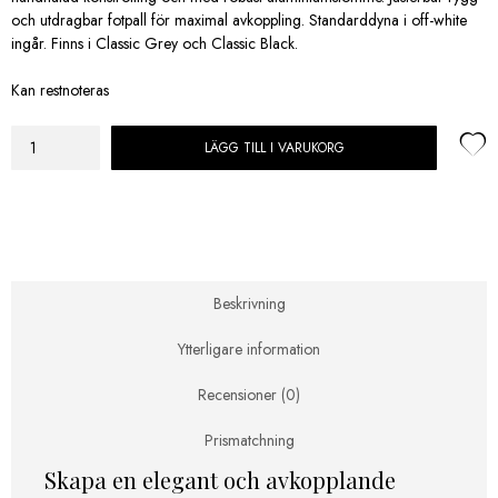
och utdragbar fotpall för maximal avkoppling. Standarddyna i off-white
ingår. Finns i Classic Grey och Classic Black.
Kan restnoteras
LÄGG TILL I VARUKORG
Artwood
-
Solstol
Tampa
Classic
mängd
Beskrivning
Ytterligare information
Recensioner (0)
Prismatchning
Skapa en elegant och avkopplande