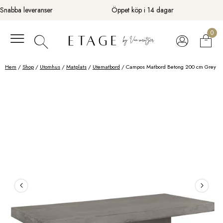
Fortsätt
Snabba leveranser
Öppet köp i 14 dagar
till
innehåll
0
Hem
/
Shop
/
Utomhus
/
Matplats
/
Utematbord
/ Campos Matbord Betong 200 cm Grey