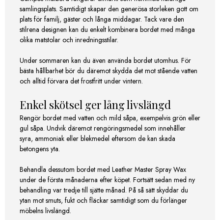
samlingsplats. Samtidigt skapar den generösa storleken gott om
plats för familj, gäster och långa middagar. Tack vare den
stilrena designen kan du enkelt kombinera bordet med många
olika matstolar och inredningsstilar.
Under sommaren kan du även använda bordet utomhus. För
bästa hållbarhet bör du däremot skydda det mot stående vatten
och alltid förvara det frostfritt under vintern.
Enkel skötsel ger lång livslängd
Rengör bordet med vatten och mild såpa, exempelvis grön eller
gul såpa. Undvik däremot rengöringsmedel som innehåller
syra, ammoniak eller blekmedel eftersom de kan skada
betongens yta.
Behandla dessutom bordet med Leather Master Spray Wax
under de första månaderna efter köpet. Fortsätt sedan med ny
behandling var tredje till sjätte månad. På så sätt skyddar du
ytan mot smuts, fukt och fläckar samtidigt som du förlänger
möbelns livslängd.