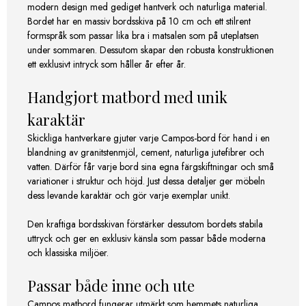
modern design med gediget hantverk och naturliga material.
Bordet har en massiv bordsskiva på 10 cm och ett stilrent
formspråk som passar lika bra i matsalen som på uteplatsen
under sommaren. Dessutom skapar den robusta konstruktionen
ett exklusivt intryck som håller år efter år.
Handgjort matbord med unik
karaktär
Skickliga hantverkare gjuter varje Campos-bord för hand i en
blandning av granitstenmjöl, cement, naturliga jutefibrer och
vatten. Därför får varje bord sina egna färgskiftningar och små
variationer i struktur och höjd. Just dessa detaljer ger möbeln
dess levande karaktär och gör varje exemplar unikt.
Den kraftiga bordsskivan förstärker dessutom bordets stabila
uttryck och ger en exklusiv känsla som passar både moderna
och klassiska miljöer.
Passar både inne och ute
Campos matbord fungerar utmärkt som hemmets naturliga