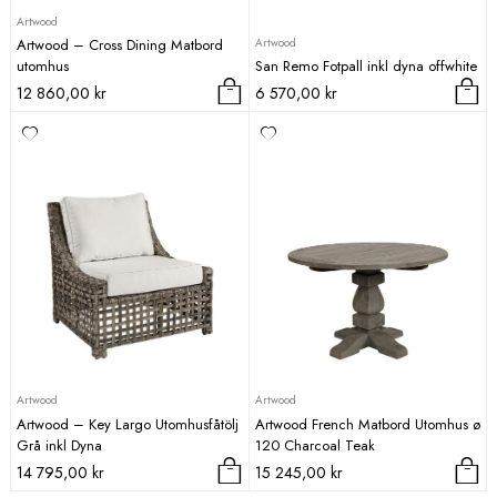
Artwood
Artwood
Artwood – Cross Dining Matbord
utomhus
San Remo Fotpall inkl dyna offwhite
12 860,00
kr
6 570,00
kr
Artwood
Artwood
Artwood – Key Largo Utomhusfåtölj
Artwood French Matbord Utomhus ø
Grå inkl Dyna
120 Charcoal Teak
14 795,00
kr
15 245,00
kr