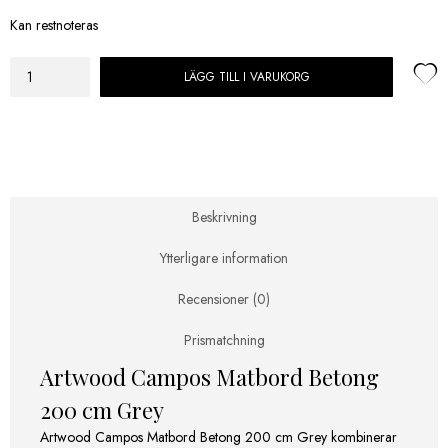
Kan restnoteras
LÄGG TILL I VARUKORG
Campos
Matbord
Betong
200
cm
Grey
mängd
Beskrivning
Ytterligare information
Recensioner (0)
Prismatchning
Artwood Campos Matbord Betong
200 cm Grey
Artwood Campos Matbord Betong 200 cm Grey kombinerar