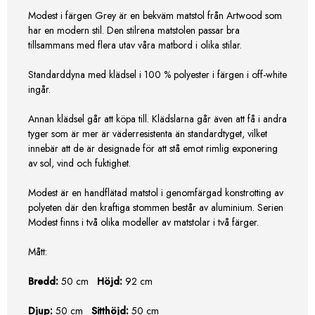
Modest i färgen Grey är en bekväm matstol från Artwood som
har en modern stil. Den stilrena matstolen passar bra
tillsammans med flera utav våra matbord i olika stilar.
Standarddyna med klädsel i 100 % polyester i färgen i off-white
ingår.
Annan klädsel går att köpa till. Klädslarna går även att få i andra
tyger som är mer är väderresistenta än standardtyget, vilket
innebär att de är designade för att stå emot rimlig exponering
av sol, vind och fuktighet.
Modest är en handflätad matstol i genomfärgad konstrotting av
polyeten där den kraftiga stommen består av aluminium. Serien
Modest finns i två olika modeller av matstolar i två färger.
Mått:
Bredd:
50 cm
Höjd:
92 cm
Djup:
50 cm
Sitthöjd:
50 cm