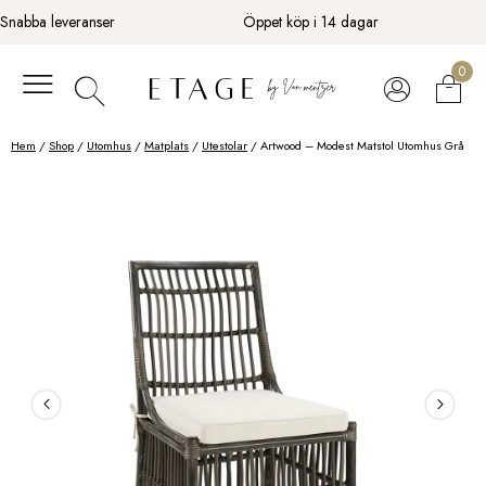
Fortsätt
Snabba leveranser
Öppet köp i 14 dagar
till
innehåll
0
Hem
/
Shop
/
Utomhus
/
Matplats
/
Utestolar
/ Artwood – Modest Matstol Utomhus Grå