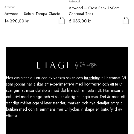
Artwood
Artwood
Artwood – Cross Bänk 160cm
Artwood – Solstol Tampa Classic
Charcoal Teak
14 390,00
kr
6 039,00
kr
Hos oss hittar du en oas av vackra saker och
inredning
till hemmet. Vi
som jobbar här älskar att experimentera med kontraster och att ta ut
svängarna, mixa det stora med det lilla och att testa nytt. Här mixar vi
exklusivt med vintage och vi slutar aldrig att inspireras. Det är med ett
ständigt nyfiket öga vi letar trender, märken och nya detaljer att fylla
butiken med och tillsammans mer Er lyckas vi skapa en butik fylld av
värme