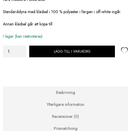
Standarddyna med klädsel i 100 % polyester i färgen i off-white ingår.
Annan klädsel går att köpa till.
I lager (kan restnoteras)
LÄGG TILL I VARUKORG
Artwood
-
Modest
Matstol
Utomhus
Grå
mängd
Beskrivning
Ytterligare information
Recensioner (0)
Prismatchning