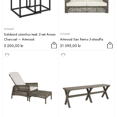
Artwood
Artwood
Sidobord utomhus teak 2-set Anson
Charcoal – Artwood
Artwood San Remo 3-sitssoffa
5 200,00
kr
31 395,00
kr