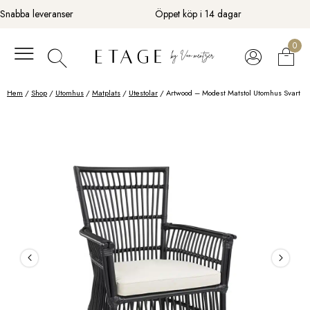
Fortsätt
Snabba leveranser
Öppet köp i 14 dagar
till
innehåll
0
Hem
/
Shop
/
Utomhus
/
Matplats
/
Utestolar
/ Artwood – Modest Matstol Utomhus Svart