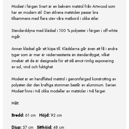
Modest i färgen Svart är en bekväm matstol från Artwood som
har en modern stil. Den stilrena matstolen passar bra
tillsammans med flera utav våra matbord i olika stilar.
Standarddyna med klädsel i 100 % polyester i färgen i off-white
ingår.
Annan klädsel går att köpa till. Klädslarna går även att få i andra
tyger som är mer är väderresistenta än standardtyget, vilket
innebär att de är designade för att stå emot rimlig exponering
av sol, vind och fuktighet.
Modest är en handflätad matstol i genomfärgad konstrotting av
polyeten där den kraftiga stommen består av aluminium. Serien
Modest finns i två olika modeller av matstolar i två färger.
Mått:
Bredd:
61 cm
Höjd:
92 cm
Djup:
57 cm
Sitthöjd:
48 cm