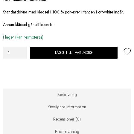
Standarddyna med klädsel i 100 % polyester i färgen i off-white ingår.
Annan klädsel går att köpa till.
I lager (kan restnoteras)
LÄGG TILL I VARUKORG
Artwood
-
Modest
Matstol
Utomhus
Svart
mängd
Beskrivning
Ytterligare information
Recensioner (0)
Prismatchning