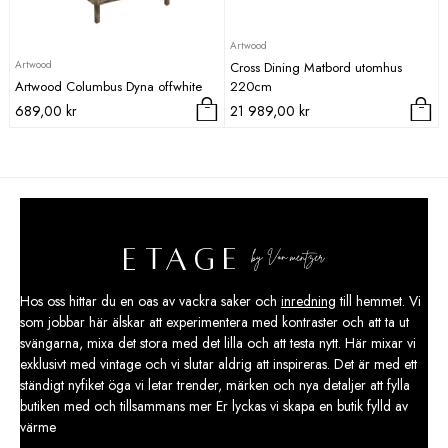
Artwood
Artwood
Cross Dining Matbord utomhus
Artwood Columbus Dyna offwhite
220cm
689,00
kr
21 989,00
kr
Hos oss hittar du en oas av vackra saker och
inredning
till hemmet. Vi
som jobbar här älskar att experimentera med kontraster och att ta ut
svängarna, mixa det stora med det lilla och att testa nytt. Här mixar vi
exklusivt med vintage och vi slutar aldrig att inspireras. Det är med ett
ständigt nyfiket öga vi letar trender, märken och nya detaljer att fylla
butiken med och tillsammans mer Er lyckas vi skapa en butik fylld av
värme