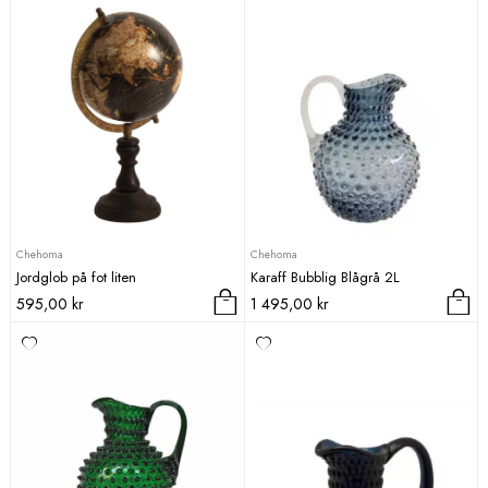
Chehoma
Chehoma
Jordglob på fot liten
Karaff Bubblig Blågrå 2L
595,00
kr
1 495,00
kr