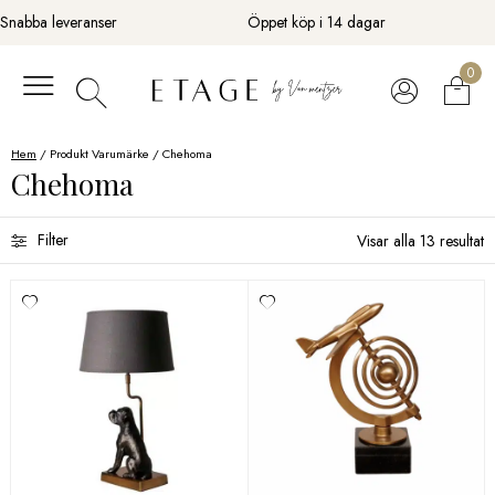
Fortsätt
Snabba leveranser
Öppet köp i 14 dagar
till
innehåll
0
Hem
/ Produkt Varumärke / Chehoma
Chehoma
Filter
Visar alla 13 resultat
Sortera efter