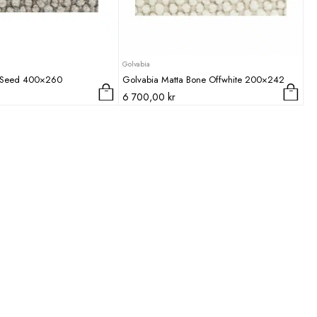
Golvabia
 Seed 400×260
Golvabia Matta Bone Offwhite 200×242
6 700,00
kr