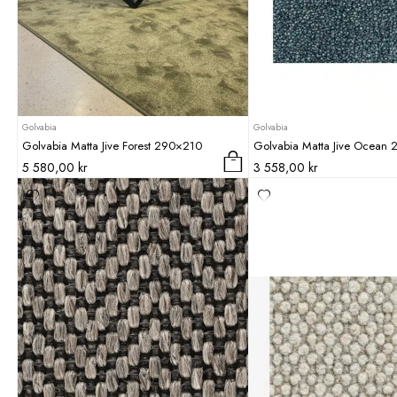
kan
väljas
på
produktsidan
Golvabia
Golvabia
Golvabia Matta Jive Forest 290×210
Golvabia Matta Jive Ocean
5 580,00
kr
3 558,00
kr