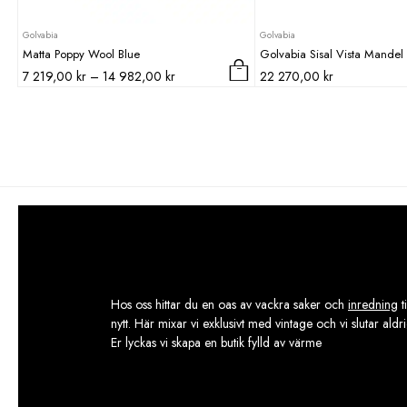
Golvabia
Golvabia
Matta Poppy Wool Blue
Golvabia Sisal Vista Mande
Prisintervall:
7 219,00
kr
–
14 982,00
kr
22 270,00
kr
Den
7
här
219,00 kr
produkten
till
har
14
flera
982,00 kr
varianter.
De
olika
alternativen
kan
väljas
på
Hos oss hittar du en oas av vackra saker och
inredning
t
produktsidan
nytt. Här mixar vi exklusivt med vintage och vi slutar aldr
Er lyckas vi skapa en butik fylld av värme