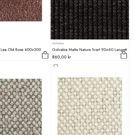
Golvabia
a Lea Old Rose 400×300
Golvabia Matta Nature Svart 90×60 Langett
860,00
kr