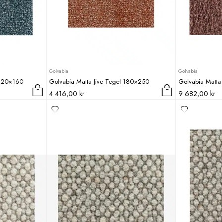
kan
kan
väljas
väljas
på
på
produktsidan
produktsidan
Golvabia
Golvabia
 220×160
Golvabia Matta Jive Tegel 180×250
Golvabia Matt
4 416,00
kr
9 682,00
kr