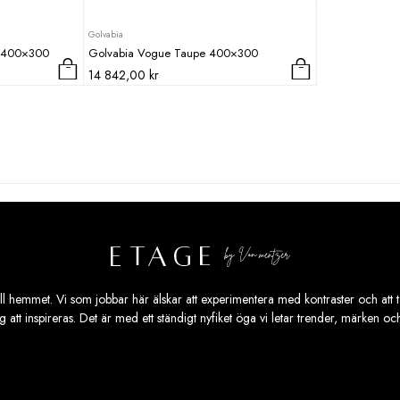
Golvabia
l 400×300
Golvabia Vogue Taupe 400×300
14 842,00
kr
ill hemmet. Vi som jobbar här älskar att experimentera med kontraster och att ta
ig att inspireras. Det är med ett ständigt nyfiket öga vi letar trender, märken o