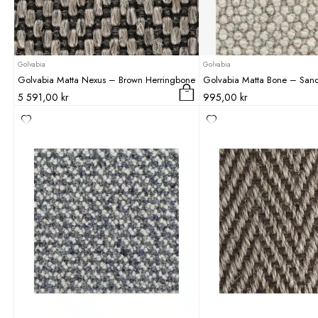
Golvabia
Golvabia
Golvabia Matta Nexus – Brown Herringbone
Golvabia Matta Bone – Sa
5 591,00
kr
995,00
kr
Den
här
produkten
har
flera
varianter.
De
olika
alternativen
kan
väljas
på
produktsidan