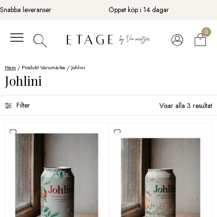
Fortsätt
Snabba leveranser
Öppet köp i 14 dagar
till
innehåll
0
Hem
/ Produkt Varumärke / Johlini
Johlini
Filter
Visar alla 3 resultat
Sortera efter