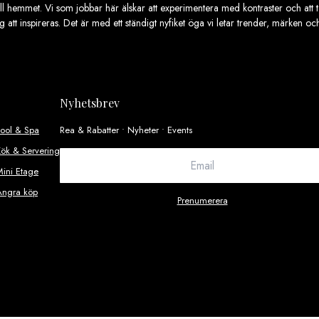
ill hemmet. Vi som jobbar här älskar att experimentera med kontraster och att ta
ig att inspireras. Det är med ett ständigt nyfiket öga vi letar trender, märken o
Nyhetsbrev
Pool & Spa
Rea & Rabatter • Nyheter • Events
ök & Servering
ini Etage
Ångra köp
Prenumerera