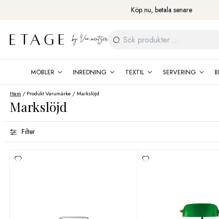
Fortsätt
Köp nu, betala senare
till
innehåll
Sök
efter:
MÖBLER
INREDNING
TEXTIL
SERVERING
B
Hem
/ Produkt Varumärke / Markslöjd
Markslöjd
Filter