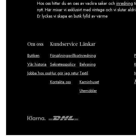
Hos oss hittar du en oas av vackra saker och
inredning
t
nytt. Här mixar vi exklusivt med vintage och vi slutar aldr
Er lyckas vi skapa en butik fylld av värme
Om oss
Kundservice
Länkar
Butiken
Försäljningsvillkor
Inredning
Vår historia
Sekretesspolicy
Belysning
K
Jobba hos oss
Hur gör jag retur
Textil
M
Kontakta oss
Kaminhuset
Utemöbler