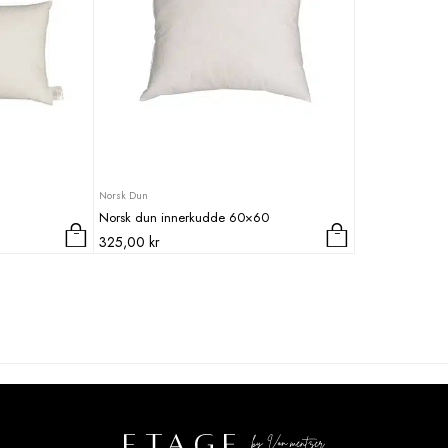
Norsk Dun
Norsk dun innerkudde 60×60
325,00
kr