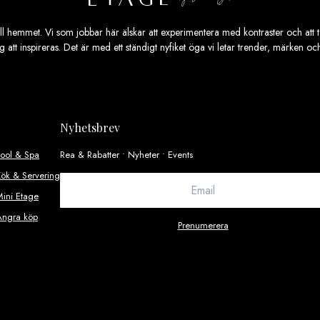
ill hemmet. Vi som jobbar här älskar att experimentera med kontraster och att ta
ig att inspireras. Det är med ett ständigt nyfiket öga vi letar trender, märken o
Nyhetsbrev
Pool & Spa
Rea & Rabatter • Nyheter • Events
ök & Servering
ini Etage
Ångra köp
Prenumerera