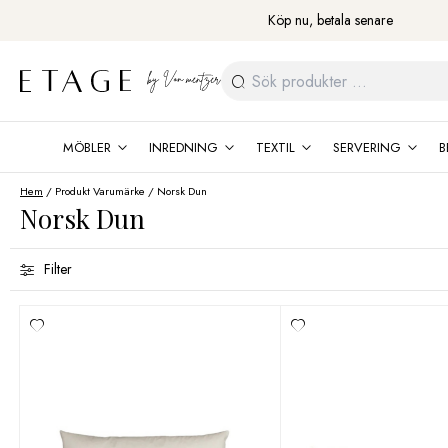
Fortsätt
Köp nu, betala senare
till
innehåll
Sök
efter:
MÖBLER
INREDNING
TEXTIL
SERVERING
B
Hem
/ Produkt Varumärke / Norsk Dun
Norsk Dun
Filter