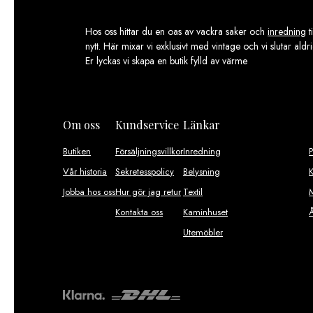
Hos oss hittar du en oas av vackra saker och
inredning
t
nytt. Här mixar vi exklusivt med vintage och vi slutar aldr
Er lyckas vi skapa en butik fylld av värme
Om oss
Kundservice
Länkar
Butiken
Försäljningsvillkor
Inredning
Vår historia
Sekretesspolicy
Belysning
K
Jobba hos oss
Hur gör jag retur
Textil
M
Kontakta oss
Kaminhuset
Utemöbler