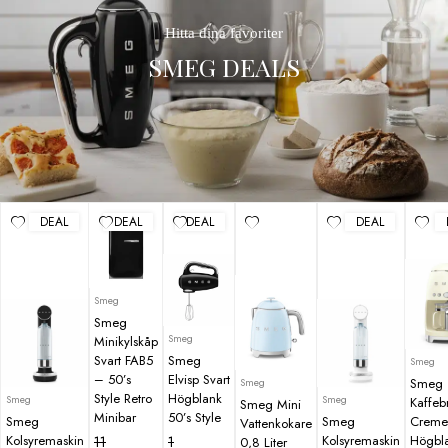
Hitta dina favoriter
SMEG DEALS
DEAL
DEAL
DEAL
DEAL
Smeg
Smeg
Smeg
Minikylskåp
Svart FAB5
Smeg
Smeg
– 50’s
Elvisp Svart
Smeg
Smeg
Style Retro
Högblank
Smeg
Smeg
Kaffeb
Smeg Mini
Minibar
50’s Style
Smeg
Smeg
Creme
Vattenkokare
Kolsyremaskin
Det
Det
Det
Det
Kolsyremaskin
Högbl
11
1
0,8 Liter