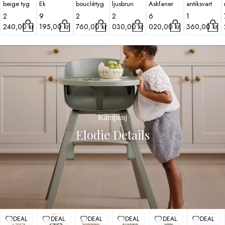
beige tyg
Ek
bouclétyg
ljusbrun
Askfaner
antiksvart
2
9
2
2
6
1
240,00
kr
195,00
kr
760,00
kr
030,00
kr
020,00
kr
360,00
kr
Kampanj
Elodie Details
DEAL
DEAL
DEAL
DEAL
DEAL
DEAL