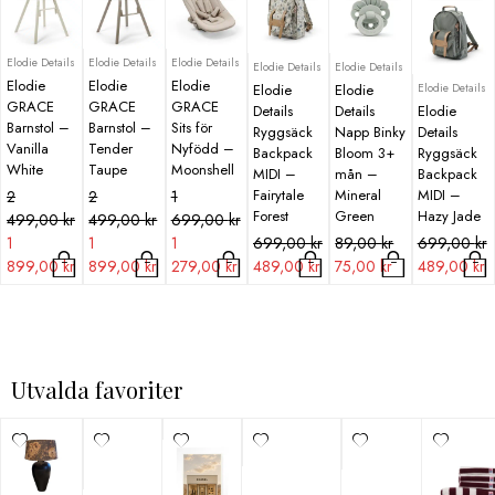
Elodie Details
Elodie Details
Elodie Details
Elodie Details
Elodie Details
Elodie
Elodie
Elodie
Elodie Details
Elodie
Elodie
GRACE
GRACE
GRACE
Details
Details
Elodie
Barnstol –
Barnstol –
Sits för
Ryggsäck
Napp Binky
Details
Vanilla
Tender
Nyfödd –
Backpack
Bloom 3+
Ryggsäck
White
Taupe
Moonshell
MIDI –
mån –
Backpack
Det
Det
Det
Det
Det
Det
Fairytale
Mineral
MIDI –
2
2
1
Forest
Green
Hazy Jade
ursprungliga
nuvarande
ursprungliga
nuvarande
ursprungliga
nuvarande
499,00
kr
499,00
kr
699,00
kr
priset
priset
priset
priset
priset
priset
Det
Det
Det
Det
Det
Det
1
1
1
699,00
kr
89,00
kr
699,00
kr
var:
är:
var:
är:
var:
är:
ursprungliga
nuvarande
ursprungliga
nuvarande
ursprunglig
nuvarande
899,00
kr
899,00
kr
279,00
kr
489,00
kr
75,00
kr
489,00
kr
2
1
2
1
1
1
priset
priset
priset
priset
priset
priset
499,00 kr.
899,00 kr.
499,00 kr.
899,00 kr.
699,00 kr.
279,00 kr.
var:
är:
var:
är:
var:
är:
699,00 kr.
489,00 kr.
89,00 kr.
75,00 kr.
699,00 kr.
489,00 kr.
Utvalda favoriter