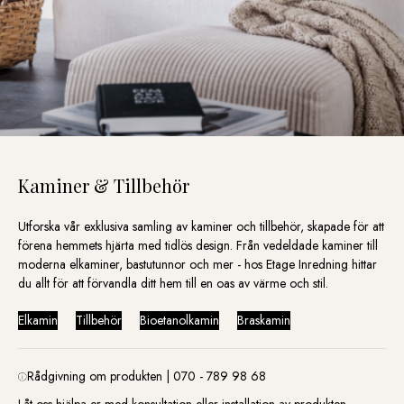
på
på
på
produktsidan
produktsidan
produktsid
Kaminer & Tillbehör
Utforska vår exklusiva samling av kaminer och tillbehör, skapade för att
förena hemmets hjärta med tidlös design. Från vedeldade kaminer till
moderna elkaminer, bastutunnor och mer - hos Etage Inredning hittar
du allt för att förvandla ditt hem till en oas av värme och stil.
Elkamin
Tillbehör
Bioetanolkamin
Braskamin
Rådgivning om produkten | 070 - 789 98 68