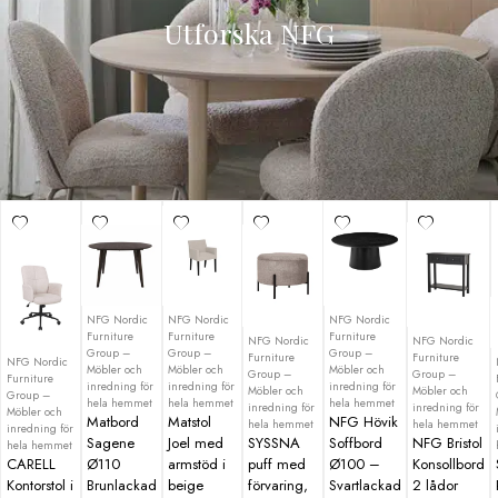
Utforska NFG
NFG Nordic
NFG Nordic
NFG Nordic
Furniture
Furniture
Furniture
NFG Nordic
NFG Nordic
Group –
Group –
Group –
Furniture
Furniture
NFG Nordic
Möbler och
Möbler och
Möbler och
Group –
Group –
Furniture
inredning för
inredning för
inredning för
Möbler och
Möbler och
Group –
hela hemmet
hela hemmet
hela hemmet
inredning för
inredning för
Möbler och
Matbord
Matstol
NFG Hövik
hela hemmet
hela hemmet
inredning för
Sagene
Joel med
SYSSNA
Soffbord
NFG Bristol
hela hemmet
CARELL
Ø110
armstöd i
puff med
Ø100 –
Konsollbord
Kontorstol i
Brunlackad
beige
förvaring,
Svartlackad
2 lådor