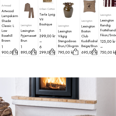
Artwood
Urban Cotton
Artwood
Tavla Lyxig
Lexington
Lampskärm
Vit
Lexington
Shade
Lexington
Boutique
Randig
Lexington
Classic L
Lexington
Lexington
Prisintervall:
Frottéhan
1
Low
Lexington
Lexington
Boston
Fikon/Snöv
Rosehill
Pyjamasset
1
399,00
kr
Vågig
Club
Brown
Brun
399,00 kr
Stengodsvas
Kuddfodral
Prisinterval
–
125,00
kr
Brun/Olivgrön
Beige/Brun
till
125,00 kr
1
1
6
–
6
till
900,00
kr
895,00
kr
299,00
kr
795,00
kr
695,00
kr
750,00
kr
299,00 kr
750,00 kr
Den
Den
Den
här
här
här
produkten
produkten
produkten
har
har
har
flera
flera
flera
varianter.
varianter.
varianter.
De
De
De
olika
olika
olika
alternativen
alternativen
alternativen
kan
kan
kan
väljas
väljas
väljas