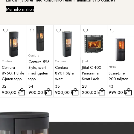
Låt oss hjälpa er med konsultation eller installation av produkten
Mer information
Contura
Contura
Contura
Jötul
Contura 596
HETA
Contura
Style, svart
Contura
Jötul C 400
896G:1 Style
med gjuten
890T Style,
Panorama
Scan-Line
Gjuten topp
topp
svart
Svart Lack
900 täljsten
32
34
33
28
43
900,00
kr
900,00
kr
900,00
kr
200,00
kr
999,00
kr