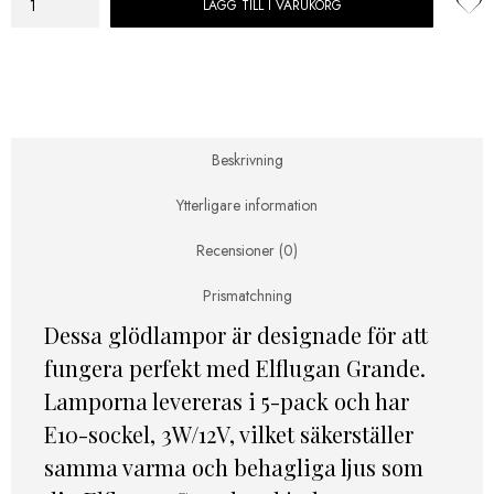
LÄGG TILL I VARUKORG
Glödlampor
Elflugan
GRANDE
–
5-
pack
mängd
Beskrivning
Ytterligare information
Recensioner (0)
Prismatchning
Dessa glödlampor är designade för att
fungera perfekt med Elflugan Grande.
Lamporna levereras i 5-pack och har
E10-sockel, 3W/12V, vilket säkerställer
samma varma och behagliga ljus som