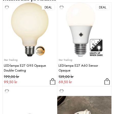
DEAL
DEAL
Star Trading
Star Trading
LED-lampa E27 G95 Opaque
LED-lampa E27 A60 Sensor
Double Coating
Opaque
Det
Det
Det
Det
199,00
kr
139,00
kr
ursprungliga
nuvarande
ursprungliga
nuvarande
99,50
kr
69,50
kr
priset
priset
priset
priset
var:
är:
var:
är:
199,00 kr.
99,50 kr.
139,00 kr.
69,50 kr.