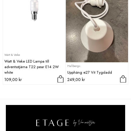
Watt & Veke
Watt & Veke LED Lampa till
Hallbergs
adventsstjärna T22 pear E14 2W
white
Upphäng e27 Vit Tygsladd
109,00
kr
249,00
kr