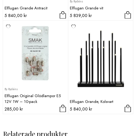
By Rydéns
Elflugan Grande Antracit
Elflugan Grande vit
5 840,00
kr
5 839,00
kr
By Rydéns
Elflugan Original Glödlampor E5
12V 1W – 10-pack
Elflugan Grande, Kolsvart
285,00
kr
5 840,00
kr
Relaterade produkter