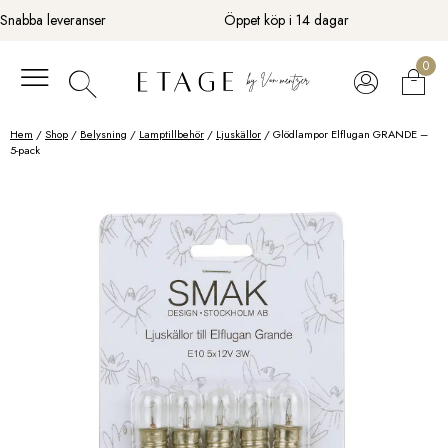
Fortsätt
Snabba leveranser
Öppet köp i 14 dagar
till
innehåll
0
Hem
/
Shop
/
Belysning
/
Lamptillbehör
/
Ljuskällor
/ Glödlampor Elflugan GRANDE –
5-pack