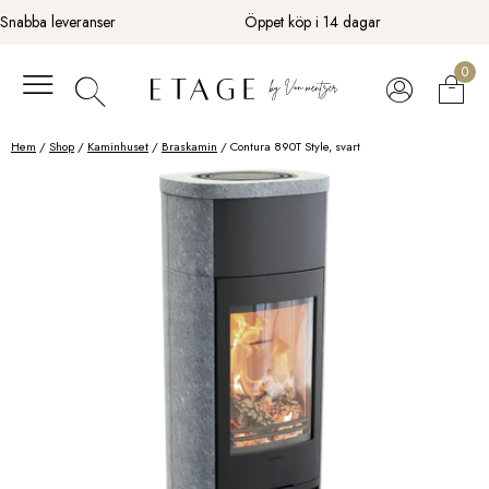
Fortsätt
Snabba leveranser
Öppet köp i 14 dagar
till
innehåll
0
Hem
/
Shop
/
Kaminhuset
/
Braskamin
/ Contura 890T Style, svart