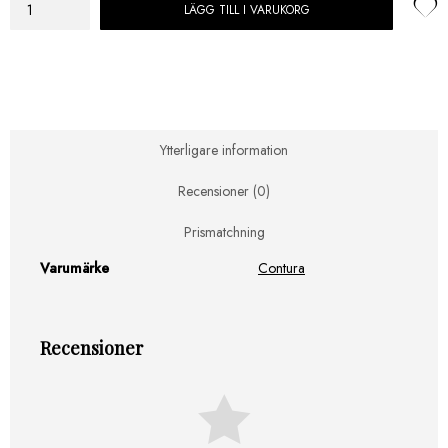
LÄGG TILL I VARUKORG
Contura
890T
Style,
svart
mängd
Ytterligare information
Recensioner (0)
Prismatchning
Varumärke
Contura
Recensioner