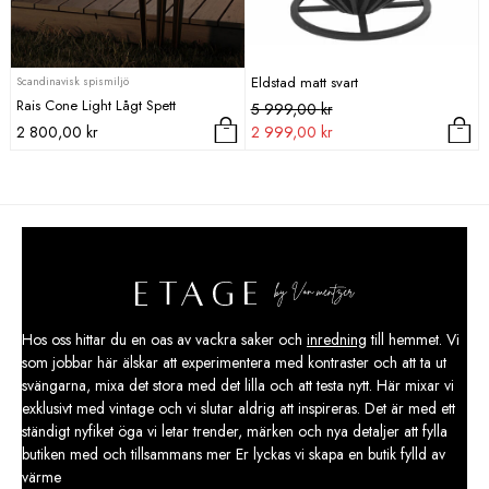
Eldstad matt svart
Scandinavisk spismiljö
Rais Cone Light Lågt Spett
Det
Det
5 999,00
kr
ursprungliga
nuvarande
2 800,00
kr
2 999,00
kr
priset
priset
var:
är:
5
2
999,00 kr.
999,00 kr.
Hos oss hittar du en oas av vackra saker och
inredning
till hemmet. Vi
som jobbar här älskar att experimentera med kontraster och att ta ut
svängarna, mixa det stora med det lilla och att testa nytt. Här mixar vi
exklusivt med vintage och vi slutar aldrig att inspireras. Det är med ett
ständigt nyfiket öga vi letar trender, märken och nya detaljer att fylla
butiken med och tillsammans mer Er lyckas vi skapa en butik fylld av
värme