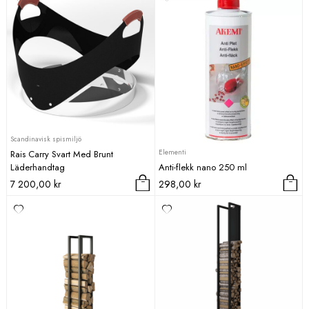
Scandinavisk spismiljö
Elementi
Rais Carry Svart Med Brunt
Läderhandtag
Anti-flekk nano 250 ml
7 200,00
kr
298,00
kr