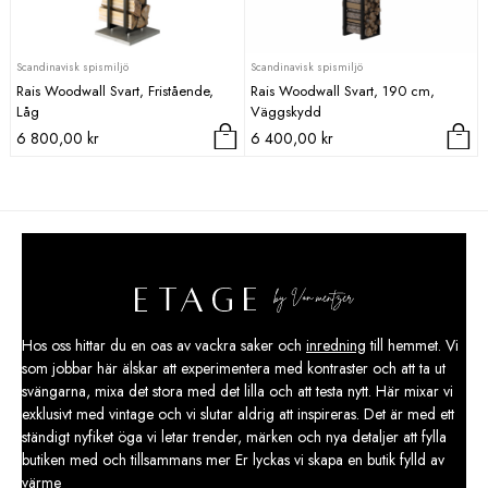
Scandinavisk spismiljö
Scandinavisk spismiljö
Rais Woodwall Svart, Fristående,
Rais Woodwall Svart, 190 cm,
Låg
Väggskydd
6 800,00
kr
6 400,00
kr
Hos oss hittar du en oas av vackra saker och
inredning
till hemmet. Vi
som jobbar här älskar att experimentera med kontraster och att ta ut
svängarna, mixa det stora med det lilla och att testa nytt. Här mixar vi
exklusivt med vintage och vi slutar aldrig att inspireras. Det är med ett
ständigt nyfiket öga vi letar trender, märken och nya detaljer att fylla
butiken med och tillsammans mer Er lyckas vi skapa en butik fylld av
värme