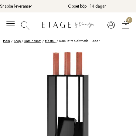
Fortsätt
Snabba leveranser
Öppet köp i 14 dagar
till
innehåll
0
Hem
/
Shop
/
Kaminhuset
/
Eldställ
/ Rais Tetra Golvmodell Läder