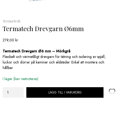
TermaTech
Termatech Drevgarn Ø6mm
219,00
kr
Termatech Drevgarn Ø6 mm – Mörkgrå
Flexibelt och värmetåligt drevgarn för tätning och isolering av spjäll,
luckor och dörrar på kaminer och eldstäder. Enkel att montera och
hållbar.
I lager (kan restnoteras)
LÄGG TILL I VARUKORG
Termatech
Drevgarn
Ø6mm
mängd