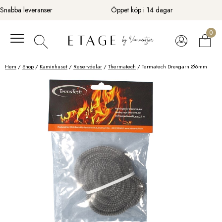
Fortsätt
Snabba leveranser
Öppet köp i 14 dagar
till
innehåll
0
Hem
/
Shop
/
Kaminhuset
/
Reservdelar
/
Thermatech
/ Termatech Drevgarn Ø6mm