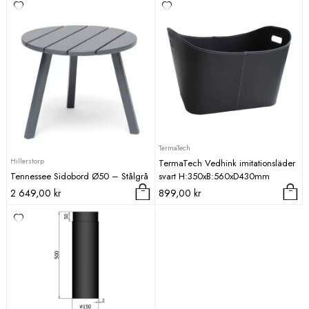
TermaTech
Hillerstorp
TermaTech Vedhink imitationsläder
Tennessee Sidobord Ø50 – Stålgrå
svart H:350xB:560xD430mm
2 649,00
kr
899,00
kr