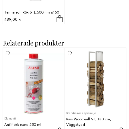
Termatech Rökrör L:500mm ø150
489,00
kr
Relaterade produkter
Scandinavisk spismiljö
Elementi
Rais Woodwall Vit, 130 cm,
Anti-flekk nano 250 ml
Väggskydd