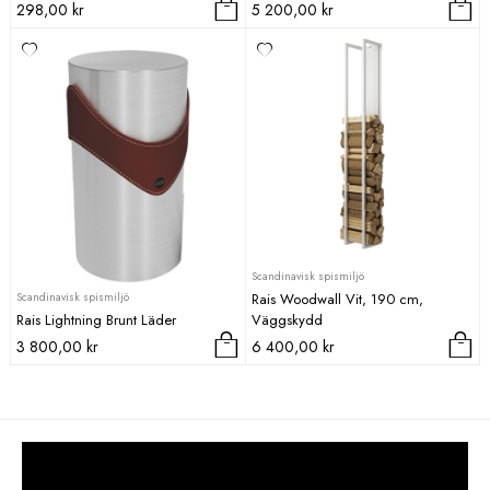
298,00
kr
5 200,00
kr
Scandinavisk spismiljö
Scandinavisk spismiljö
Rais Woodwall Vit, 190 cm,
Rais Lightning Brunt Läder
Väggskydd
3 800,00
kr
6 400,00
kr