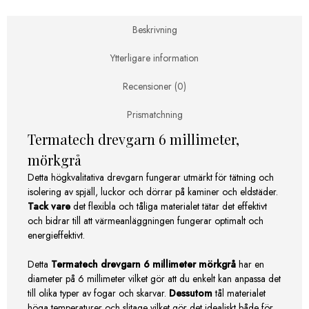
Beskrivning
Ytterligare information
Recensioner (0)
Prismatchning
Termatech drevgarn 6 millimeter,
mörkgrå
Detta högkvalitativa drevgarn fungerar utmärkt för tätning och
isolering av spjäll, luckor och dörrar på kaminer och eldstäder.
Tack vare
det flexibla och tåliga materialet tätar det effektivt
och bidrar till att värmeanläggningen fungerar optimalt och
energieffektivt.
Detta
Termatech drevgarn 6 millimeter mörkgrå
har en
diameter på 6 millimeter vilket gör att du enkelt kan anpassa det
till olika typer av fogar och skarvar.
Dessutom
tål materialet
höga temperaturer och slitage vilket gör det idealiskt både för