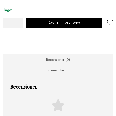
I lager
LÄGG TILL I VARUKORG
Spis
set
12
glansig
hållare
m.
rund
Recensioner (0)
bas
mängd
Prismatchning
Recensioner