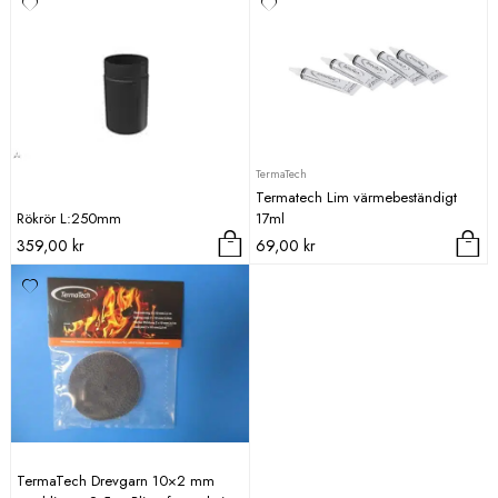
TermaTech
Termatech Lim värmebeständigt
Rökrör L:250mm
17ml
359,00
kr
69,00
kr
TermaTech Drevgarn 10×2 mm