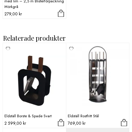
med lim – 2,5 m Blisterförpackning
Mörkgrå
279,00
kr
Relaterade produkter
Eldställ Borste & Spade Svart
Eldställ Rostfritt Stål
2 599,00
kr
769,00
kr