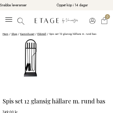
Fortsätt
Snabba leveranser
Öppet köp i 14 dagar
till
innehåll
0
Hem
/
Shop
/
Kaminhuset
/
Eldställ
/ Spis set 12 glansig hållare m. rund bas
Spis set 12 glansig hållare m. rund bas
749,00
kr