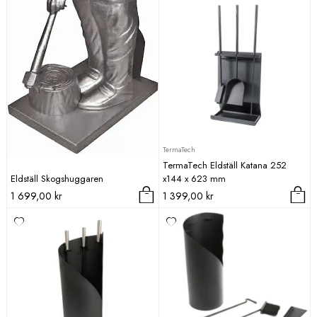
TermaTech
TermaTech Eldställ Katana 252
Eldställ Skogshuggaren
x144 x 623 mm
1 699,00
kr
1 399,00
kr