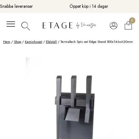
Fortsätt
Snabba leveranser
Öppet köp i 14 dagar
till
innehåll
0
Hem
/
Shop
/
Kaminhuset
/
Eldställ
/ TermaTech Spis set Edge Stand 300x146x620mm