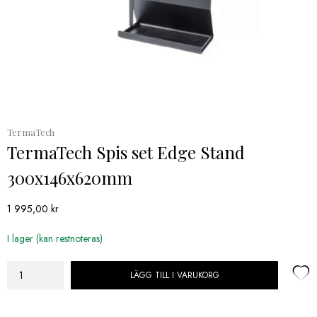
TermaTech
TermaTech Spis set Edge Stand
300x146x620mm
1 995,00
kr
I lager (kan restnoteras)
LÄGG TILL I VARUKORG
TermaTech
Spis
set