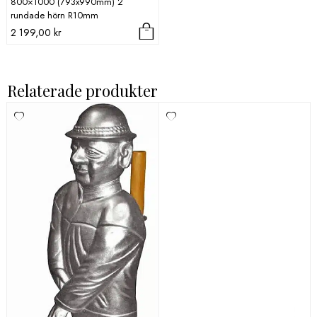
800×1000 (793x990mm) 2
rundade hörn R10mm
2 199,00
kr
Relaterade produkter