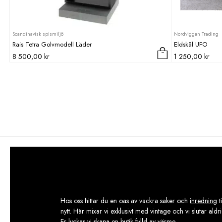
Scandinavisk spismiljö
Nordviggen Trading
Rais Tetra Golvmodell Läder
Eldskål UFO
8 500,00
kr
1 250,00
kr
Hos oss hittar du en oas av vackra saker och
inredning
t
nytt. Här mixar vi exklusivt med vintage och vi slutar aldr
Er lyckas vi skapa en butik fylld av värme