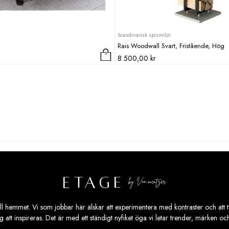
Scandinavisk spismiljö
Rais Woodwall Svart, Fristående, Hög
8 500,00
kr
ill hemmet. Vi som jobbar här älskar att experimentera med kontraster och att ta
ig att inspireras. Det är med ett ständigt nyfiket öga vi letar trender, märken o