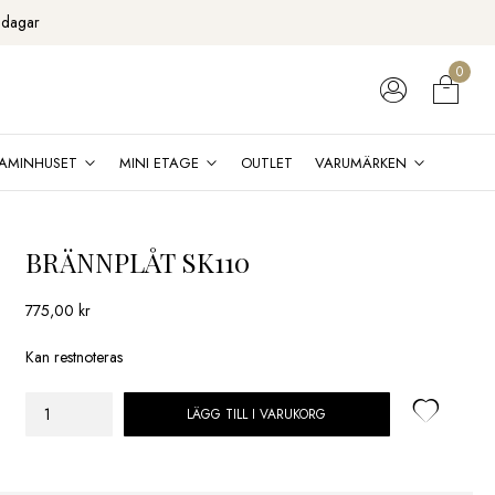
 dagar
0
AMINHUSET
MINI ETAGE
OUTLET
VARUMÄRKEN
BRÄNNPLÅT SK110
775,00
kr
Kan restnoteras
LÄGG TILL I VARUKORG
BRÄNNPLÅT
SK110
mängd