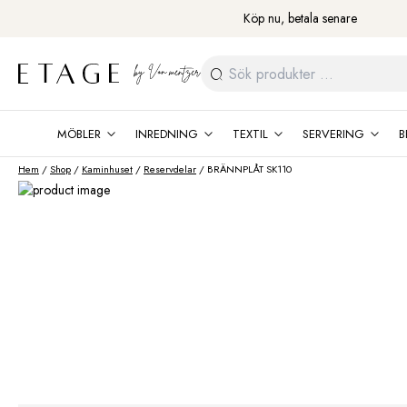
Fortsätt
Köp nu, betala senare
till
innehåll
Sök
efter:
MÖBLER
INREDNING
TEXTIL
SERVERING
B
Hem
/
Shop
/
Kaminhuset
/
Reservdelar
/ BRÄNNPLÅT SK110