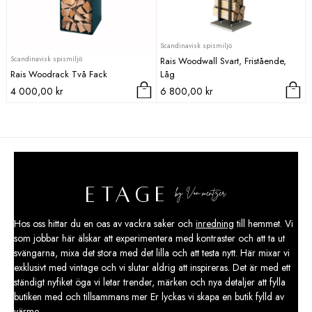
Scandinavisk spismiljö
Scandinavisk spismiljö
Rais Woodwall Svart, Fristående,
Rais Woodrack Två Fack
Låg
4 000,00
kr
6 800,00
kr
Hos oss hittar du en oas av vackra saker och
inredning
till hemmet. Vi
som jobbar här älskar att experimentera med kontraster och att ta ut
svängarna, mixa det stora med det lilla och att testa nytt. Här mixar vi
exklusivt med vintage och vi slutar aldrig att inspireras. Det är med ett
ständigt nyfiket öga vi letar trender, märken och nya detaljer att fylla
butiken med och tillsammans mer Er lyckas vi skapa en butik fylld av
värme