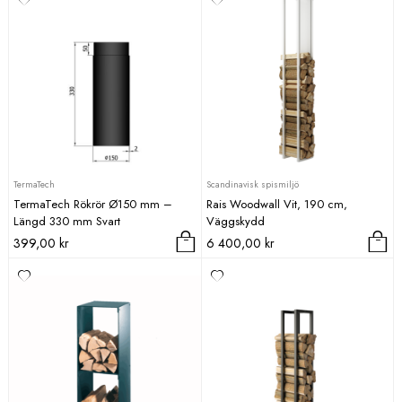
TermaTech
Scandinavisk spismiljö
TermaTech Rökrör Ø150 mm –
Rais Woodwall Vit, 190 cm,
Längd 330 mm Svart
Väggskydd
399,00
kr
6 400,00
kr