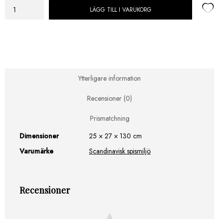
LÄGG TILL I VARUKORG
Rais
Woodwall
Svart,
130
cm,
Väggskydd
mängd
Ytterligare information
Recensioner (0)
Prismatchning
Dimensioner
25 × 27 × 130 cm
Varumärke
Scandinavisk spismiljö
Recensioner