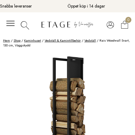
Fortsätt
Snabba leveranser
Öppet köp i 14 dagar
till
innehåll
0
Hem
/
Shop
/
Kaminhuset
/
Vedställ & Kamintillbehör
/
Vedställ
/ Rais Woodwall Svart,
130 cm, Väggskydd