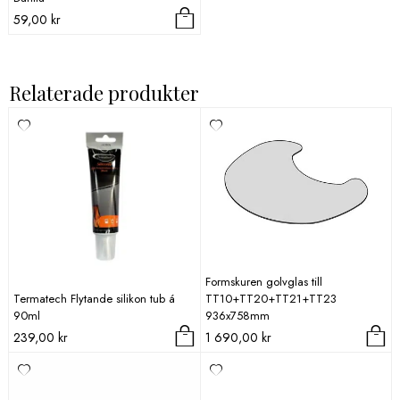
59,00
kr
Relaterade produkter
Formskuren golvglas till
Termatech Flytande silikon tub á
TT10+TT20+TT21+TT23
90ml
936x758mm
239,00
kr
1 690,00
kr