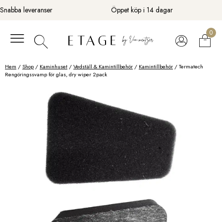
Fortsätt
Snabba leveranser
Öppet köp i 14 dagar
till
innehåll
0
Hem
/
Shop
/
Kaminhuset
/
Vedställ & Kamintillbehör
/
Kamintillbehör
/ Termatech
Rengöringssvamp för glas, dry wiper 2pack