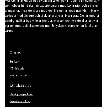
Hos oss hittar du en oas av vackra saker och
inredning
till hemmet. Vi
som jobbar här älskar att experimentera med kontraster och att ta ut
svängarna, mixa det stora med det lilla och att testa nytt. Här mixar vi
exklusivt med vintage och vi slutar aldrig att inspireras. Det är med ett
ständigt nyfiket öga vi letar trender, märken och nya detaljer att fylla
butiken med och tillsammans mer Er lyckas vi skapa en butik fylld av
värme
Om oss
Butiken
Vår historia
Jobba hos oss
Kundservice
Försäljningsvillkor
Sekretesspolicy