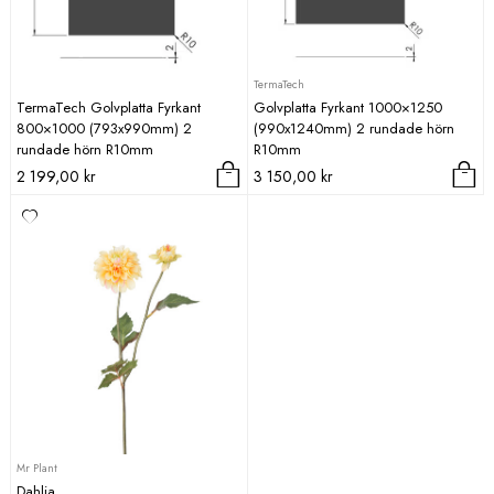
TermaTech
TermaTech Golvplatta Fyrkant
Golvplatta Fyrkant 1000×1250
800×1000 (793x990mm) 2
(990x1240mm) 2 rundade hörn
rundade hörn R10mm
R10mm
2 199,00
kr
3 150,00
kr
Mr Plant
Dahlia