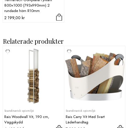
800×1000 (793x990mm) 2
rundade hörn R10mm
2 199,00
kr
Relaterade produkter
Scandinavisk spismiljö
Scandinavisk spismiljö
Rais Woodwall Vit, 190 cm,
Rais Carry Vit Med Svart
Väggskydd
Läderhandtag