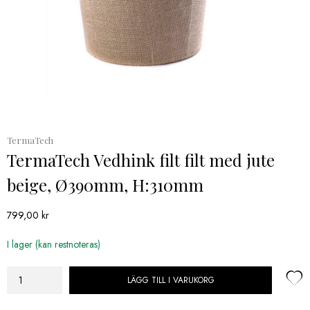
TermaTech
TermaTech Vedhink filt filt med jute
beige, Ø390mm, H:310mm
799,00
kr
I lager (kan restnoteras)
LÄGG TILL I VARUKORG
TermaTech
Vedhink