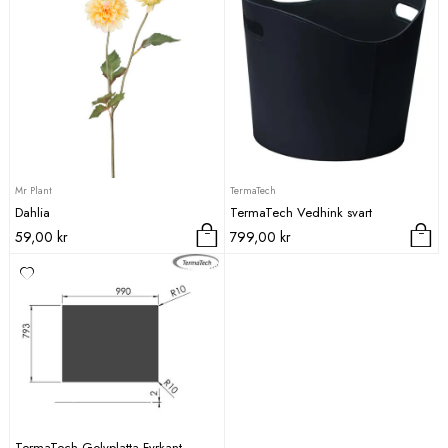
Mr Plant
TermaTech
Dahlia
TermaTech Vedhink svart
59,00
kr
799,00
kr
TermaTech Golvplatta Fyrkant