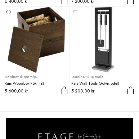
6 400,00
kr
7 200,00
kr
Scandinavisk spismiljö
Scandinavisk spismiljö
Rais Woodbox Rökt Trä
Rais Wall Tools Golvmodell
5 600,00
kr
5 200,00
kr