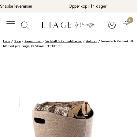
Fortsätt
Snabba leveranser
Öppet köp i 14 dagar
till
innehåll
0
Hem
/
Shop
/
Kaminhuset
/
Vedställ & Kamintillbehör
/
Vedställ
/ TermaTech Vedhink filt
filt med jute beige, Ø390mm, H:310mm