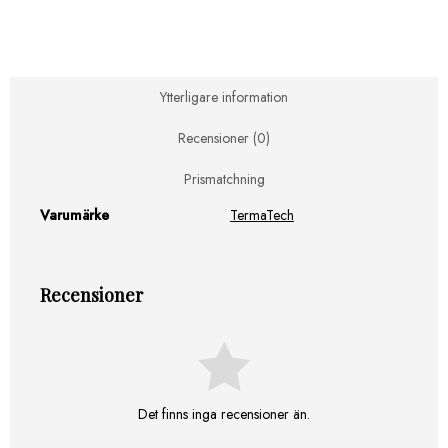
filt
filt
med
jute
beige,
Ytterligare information
Ø390mm,
H:310mm
Recensioner (0)
mängd
Prismatchning
Varumärke
TermaTech
Recensioner
Det finns inga recensioner än.