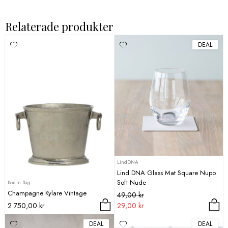
Relaterade produkter
DEAL
LindDNA
Lind DNA Glass Mat Square Nupo
Soft Nude
Box in Bag
Champagne Kylare Vintage
Det
Det
49,00
kr
ursprungliga
nuvarande
2 750,00
kr
29,00
kr
priset
priset
DEAL
DEAL
var:
är: