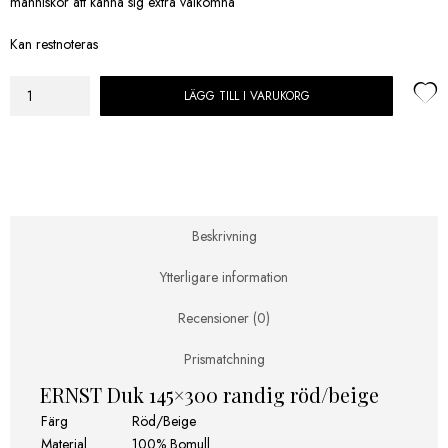
människor att känna sig extra välkomna
Kan restnoteras
LÄGG TILL I VARUKORG
ERNST
Duk
145x300
randig
röd/beige
mängd
Beskrivning
Ytterligare information
Recensioner (0)
Prismatchning
ERNST Duk 145×300 randig röd/beige
Färg
Röd/Beige
Material
100% Bomull