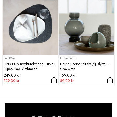
49,00 kr.
29,00 kr.
LindDNA
House Doctor
LIND DNA Bordsunderlägg Curve L
House Doctor Salt skål/ljuslykta –
Hippo Black-Anthracite
Grå/Grön
Det
Det
Det
Det
249,00
kr
169,00
kr
ursprungliga
nuvarande
ursprungliga
nuvarande
129,00
kr
89,00
kr
priset
priset
priset
priset
var:
är:
var:
är:
249,00 kr.
129,00 kr.
169,00 kr.
89,00 kr.