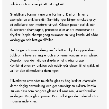
bubblor och aromer på ett naturligt sätt.
Glasblåsare formar varje glas för hand. Därför får varje
exemplar en unik karaktär. Samtidigt ger färgen smoked grey
ett sofistikerat och modernt uttryck. Glasen passar perfekt när
du serverar champagne, prosecco eller andra mousserande
drycker. Ripple champagneglas skapar en lyxig känsla vid både
vardagliga och festliga tillfällen.
Den höga och smala designen förbättrar dryckesupplevelsen.
Bubblorna bevaras längre, och aromerna koncentreras i glaset.
Dessutom ger den vågiga strukturen ett stadigt grepp.
Kombinationen av funktion och estetik gör glasen till ett självklart
val för den stilmedvetna dukningen.
Tillverkaren använder munblåst glas av hög kvalitet. Materialet
klarar daglig användning och ger samtidigt en exklusiv känsla.
Du kan dessutom rengöra glasen i diskmaskin, vilket förenklar
vardagen. Varje glas rymmer 15 cl, vilket gör dem idealiska för
mousserande viner.