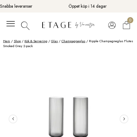
Fortsätt
Snabba leveranser
Öppet köp i 14 dagar
till
innehåll
0
Hem
/
Shop
/
Kök & Servering
/
Glas
/
Champagneglas
/ Ripple Champagneglas Flutes
Smoked Grey 2-pack