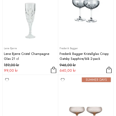
Lene Bjerre
Frederik Bagger
Lene Bjerre Cristel Champagne
Frederik Bagger Kristallglas Crispy
Glas 21 cl
Gatsby Sapphire/blå 2-pack
Det
Det
Det
Det
159,00
kr
946,00
kr
ursprungliga
nuvarande
ursprungliga
nuvarande
99,00
kr
640,00
kr
priset
priset
priset
priset
SUMMER DAYS
var:
är:
var:
är:
159,00 kr.
99,00 kr.
946,00 kr.
640,00 kr.