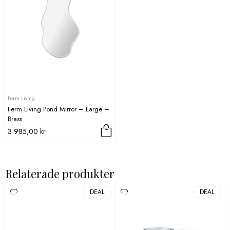
flera
varianter.
De
olika
alternativen
kan
väljas
på
produktsidan
Ferm Living
Ferm Living Pond Mirror – Large –
Brass
3 985,00
kr
Relaterade produkter
DEAL
DEAL