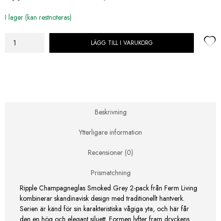
I lager (kan restnoteras)
LÄGG TILL I VARUKORG
Ripple
Champagneglas
Flutes
Smoked
Grey
2-
pack
Beskrivning
mängd
Ytterligare information
Recensioner (0)
Prismatchning
Ripple Champagneglas Smoked Grey 2-pack från Ferm Living
kombinerar skandinavisk design med traditionellt hantverk.
Serien är känd för sin karakteristiska vågiga yta, och här får
den en hög och elegant siluett. Formen lyfter fram dryckens