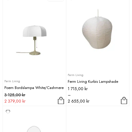
Ferm Living
Ferm Living Kurbis Lampshade
Ferm Living
Poem Bordslampa White/Cashmere
Prisintervall:
1 715,00
kr
Det
Det
1
3 125,00
kr
–
ursprungliga
nuvarande
715,00 kr
2 379,00
kr
2 655,00
kr
priset
priset
till
Den
var:
är:
2
här
3
2
655,00 kr
produkten
125,00 kr.
379,00 kr.
har