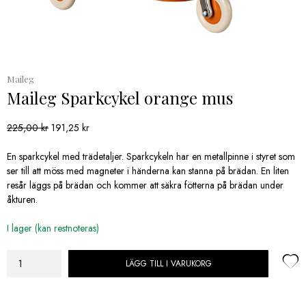
Maileg
Maileg Sparkcykel orange mus
Det
Det
225,00
kr
191,25
kr
ursprungliga
nuvarande
priset
priset
En sparkcykel med trädetaljer. Sparkcykeln har en metallpinne i styret som
var:
är:
ser till att möss med magneter i händerna kan stanna på brädan. En liten
225,00 kr.
191,25 kr.
resår läggs på brädan och kommer att säkra fötterna på brädan under
åkturen.
I lager (kan restnoteras)
LÄGG TILL I VARUKORG
Maileg
Sparkcykel
orange