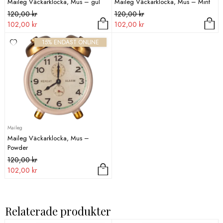
Maileg Väckarklocka, Mus – gul
Maileg Väckarklocka, Mus – Mint
Det
Det
Det
Det
120,00
kr
120,00
kr
ursprungliga
nuvarande
ursprungliga
nuvarande
102,00
kr
102,00
kr
priset
priset
priset
priset
15% ENDAST ONLINE
var:
är:
var:
är:
120,00 kr.
102,00 kr.
120,00 kr.
102,00 kr.
Maileg
Maileg Väckarklocka, Mus –
Powder
Det
Det
120,00
kr
ursprungliga
nuvarande
102,00
kr
priset
priset
var:
är:
120,00 kr.
102,00 kr.
Relaterade produkter