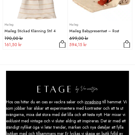
Maileg
Maileg
Maileg Stickad Klänning Strl 4
Maileg Babypresentset – Rost
Det
Det
Det
Det
190,00
kr
699,00
kr
ursprungliga
nuvarande
ursprungliga
nuvarande
161,50
kr
594,15
kr
priset
priset
priset
priset
var:
är:
var:
är:
190,00 kr.
161,50 kr.
699,00 kr.
594,15 kr.
Hos oss hittar du en oas av vackra saker och
inredning
till hemmet. Vi
som jobbar här älskar att experimentera med kontraster och att ta ut
svängarna, mixa det stora med det lilla och att testa nytt. Här mixar vi
exklusivt med vintage och vi slutar aldrig att inspireras. Det är med ett
ständigt nyfiket öga vi letar trender, märken och nya detaljer att fylla
butiken med och tillsammans mer Er lyckas vi skapa en butik fylld av