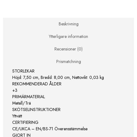
mus
mängd
Beskrivning
Ytterligare information
Recensioner (0)
Prismatchning
STORLEKAR
Höjd: 7,50 cm, Bredd: 8,00 cm, Nettovikt: 0,03 kg
REKOMMENDERAD ÅLDER
+3
PRIMÄRMATERIAL
Metall/Trä
SKÖTSELINSTRUKTIONER
Yttvätt
CERTIFIERING
CE/UKCA – EN/BS-71 Överensstämmelse
GJORT IN