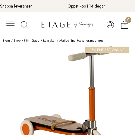
Fortsätt
Snabba leveranser
Öppet köp i 14 dagar
till
innehåll
0
Hem
/
Shop
/
Mini Etage
/
Leksaker
/ Maileg Sparkcykel orange mus
15% ENDAST ONLINE