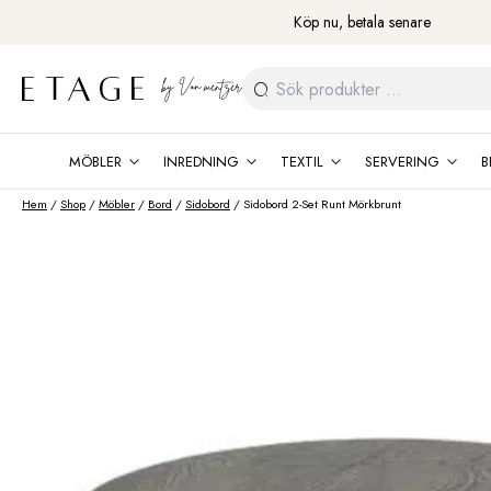
Fortsätt
Köp nu, betala senare
till
innehåll
Sök
efter:
MÖBLER
INREDNING
TEXTIL
SERVERING
B
Hem
/
Shop
/
Möbler
/
Bord
/
Sidobord
/ Sidobord 2-Set Runt Mörkbrunt