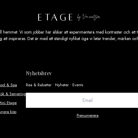
ill hemmet. Vi som jobbar här älskar att experimentera med kontraster och att ta
ig att inspireras. Det är med ett ständigt nyfiket öga vi letar trender, märken o
Nyhetsbrev
Pool & Spa
Rea & Rabatter • Nyheter • Events
ök & Servering
ini Etage
Ångra köp
Prenumerera