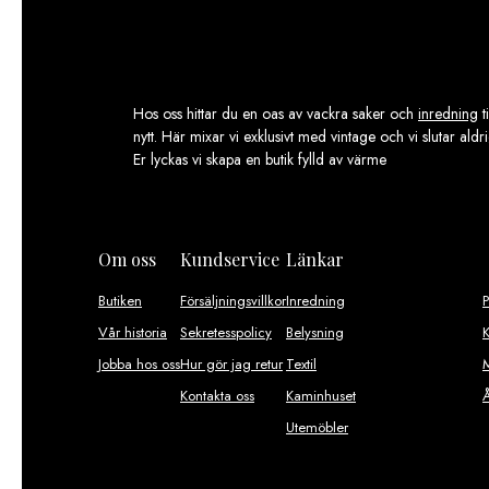
Hos oss hittar du en oas av vackra saker och
inredning
t
nytt. Här mixar vi exklusivt med vintage och vi slutar aldr
Er lyckas vi skapa en butik fylld av värme
Om oss
Kundservice
Länkar
Butiken
Försäljningsvillkor
Inredning
Vår historia
Sekretesspolicy
Belysning
K
Jobba hos oss
Hur gör jag retur
Textil
M
Kontakta oss
Kaminhuset
Utemöbler