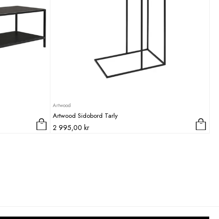
Artwood
Artwood Sidobord Tarly
2 995,00
kr