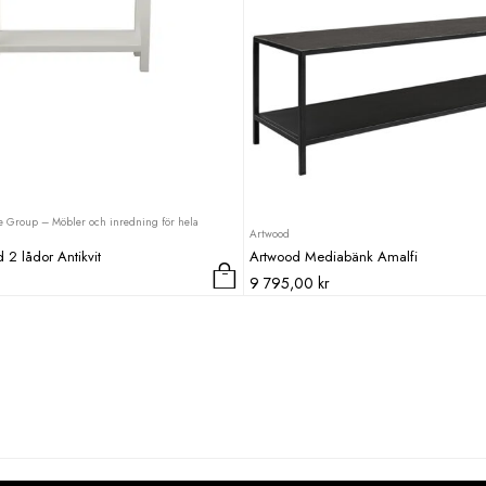
 Group – Möbler och inredning för hela
Artwood
d 2 lådor Antikvit
Artwood Mediabänk Amalfi
9 795,00
kr