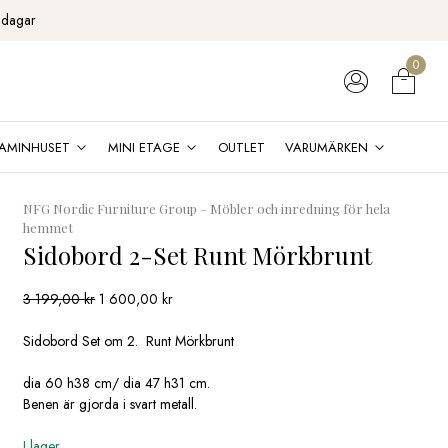
 dagar
0
AMINHUSET
MINI ETAGE
OUTLET
VARUMÄRKEN
NFG Nordic Furniture Group – Möbler och inredning för hela
hemmet
Sidobord 2-Set Runt Mörkbrunt
Det
Det
3 199,00
kr
1 600,00
kr
ursprungliga
nuvarande
priset
priset
Sidobord Set om 2. Runt Mörkbrunt
var:
är:
3
1
dia 60 h38 cm/ dia 47 h31 cm.
199,00 kr.
600,00 kr.
Benen är gjorda i svart metall.
I lager