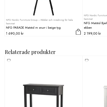
NFG Nordic Furniture
hemmet
NFG Nordic Furniture Group – Möbler och inredning för hela
NFG Matstol Bjer
hemmet
NFG PARADE Matstol m snurr i beige tyg
ekben
1 690,00
kr
2 199,00
kr
Relaterade produkter