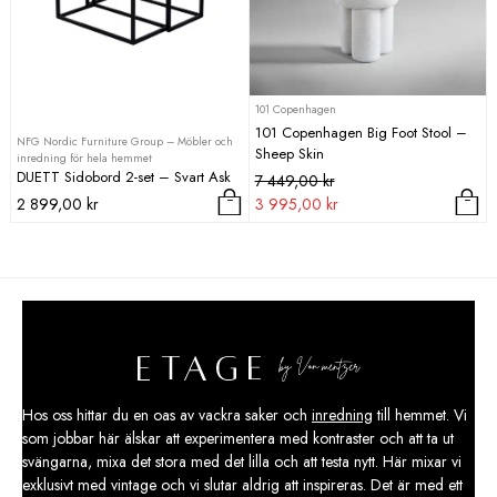
101 Copenhagen
101 Copenhagen Big Foot Stool –
NFG Nordic Furniture Group – Möbler och
Sheep Skin
inredning för hela hemmet
DUETT Sidobord 2-set – Svart Ask
Det
Det
7 449,00
kr
ursprungliga
nuvarande
2 899,00
kr
3 995,00
kr
priset
priset
var:
är:
7
3
449,00 kr.
995,00 kr.
Hos oss hittar du en oas av vackra saker och
inredning
till hemmet. Vi
som jobbar här älskar att experimentera med kontraster och att ta ut
svängarna, mixa det stora med det lilla och att testa nytt. Här mixar vi
exklusivt med vintage och vi slutar aldrig att inspireras. Det är med ett