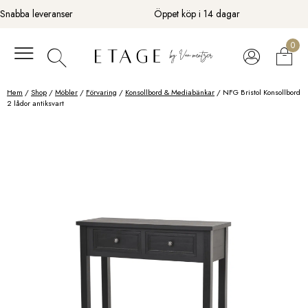
Fortsätt
Snabba leveranser
Öppet köp i 14 dagar
till
innehåll
0
Hem
/
Shop
/
Möbler
/
Förvaring
/
Konsollbord & Mediabänkar
/ NFG Bristol Konsollbord
2 lådor antiksvart