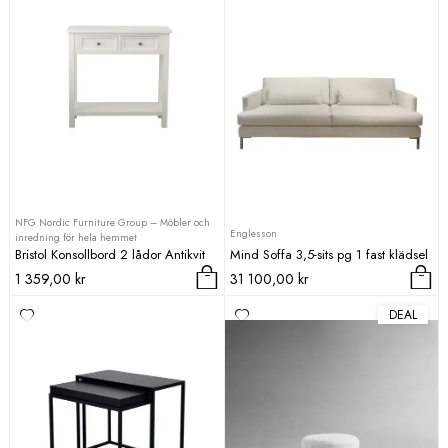
NFG Nordic Furniture Group – Möbler och
Englesson
inredning för hela hemmet
Bristol Konsollbord 2 lådor Antikvit
Mind Soffa 3,5-sits pg 1 fast klädsel
1 359,00
kr
31 100,00
kr
DEAL