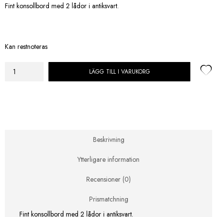
Fint konsollbord med 2 lådor i antiksvart.
Kan restnoteras
LÄGG TILL I VARUKORG
NFG
Bristol
Konsollbord
2
lådor
antiksvart
mängd
Beskrivning
Ytterligare information
Recensioner (0)
Prismatchning
Fint konsollbord med 2 lådor i antiksvart.