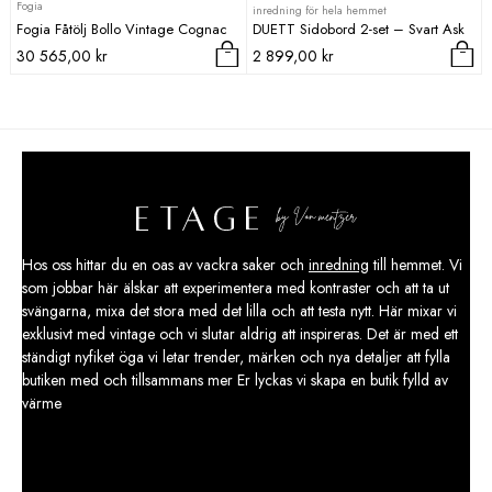
Fogia
inredning för hela hemmet
Fogia Fåtölj Bollo Vintage Cognac
DUETT Sidobord 2-set – Svart Ask
30 565,00
kr
2 899,00
kr
Hos oss hittar du en oas av vackra saker och
inredning
till hemmet. Vi
som jobbar här älskar att experimentera med kontraster och att ta ut
svängarna, mixa det stora med det lilla och att testa nytt. Här mixar vi
exklusivt med vintage och vi slutar aldrig att inspireras. Det är med ett
ständigt nyfiket öga vi letar trender, märken och nya detaljer att fylla
butiken med och tillsammans mer Er lyckas vi skapa en butik fylld av
värme