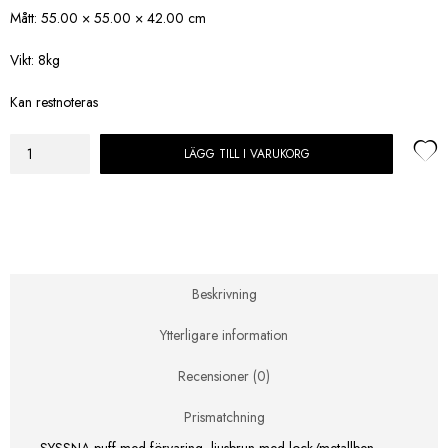
Mått: 55.00 × 55.00 × 42.00 cm
Vikt: 8kg
Kan restnoteras
LÄGG TILL I VARUKORG
SYSSNA
puff
med
förvaring,
ljusbrun
mängd
Beskrivning
Ytterligare information
Recensioner (0)
Prismatchning
SYSSNA puff med förvaring, ljusbrun med lock/metallben