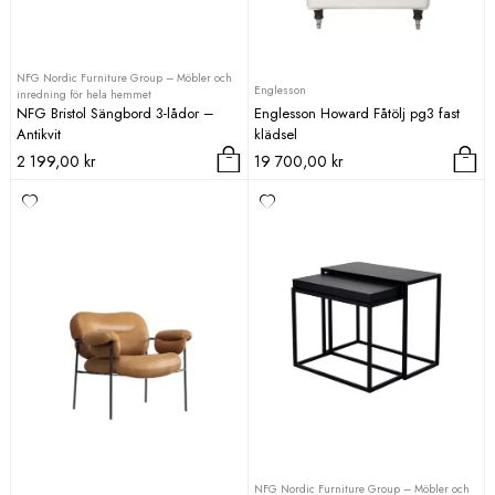
NFG Nordic Furniture Group – Möbler och
Englesson
inredning för hela hemmet
NFG Bristol Sängbord 3-lådor –
Englesson Howard Fåtölj pg3 fast
Antikvit
klädsel
2 199,00
kr
19 700,00
kr
NFG Nordic Furniture Group – Möbler och