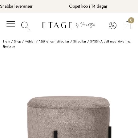
Fortsätt
Snabba leveranser
Öppet köp i 14 dagar
till
innehåll
0
Hem
/
Shop
/
Möbler
/
Fåtöljer och sittpuffar
/
Sittpuffar
/ SYSSNA puff med förvaring,
ljusbrun