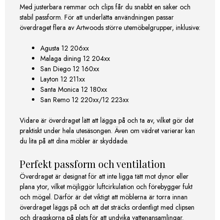
Med justerbara remmar och clips får du snabbt en säker och
stabil passform. För att underlätta användningen passar
överdraget flera av Artwoods större utemöbelgrupper, inklusive:
Agusta 12 206xx
Malaga dining 12 204xx
San Diego 12 160xx
Layton 12 211xx
Santa Monica 12 180xx
San Remo 12 220xx/12 223xx
Vidare är överdraget lätt att lägga på och ta av, vilket gör det
praktiskt under hela utesäsongen. Även om vädret varierar kan
du lita på att dina möbler är skyddade.
Perfekt passform och ventilation
Överdraget är designat för att inte ligga tätt mot dynor eller
plana ytor, vilket möjliggör luftcirkulation och förebygger fukt
och mögel. Därför är det viktigt att möblerna är torra innan
överdraget läggs på och att det sträcks ordentligt med clipsen
och dragskorna på plats för att undvika vattenansamlingar.