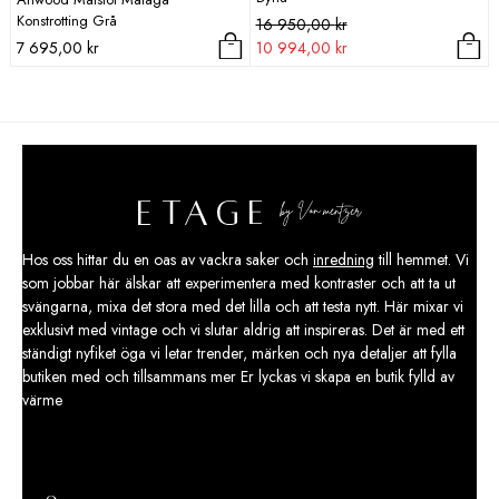
Konstrotting Grå
Det
Det
16 950,00
kr
ursprungliga
nuvarande
7 695,00
kr
10 994,00
kr
priset
priset
var:
är:
16
10
950,00 kr.
994,00 kr.
Hos oss hittar du en oas av vackra saker och
inredning
till hemmet. Vi
som jobbar här älskar att experimentera med kontraster och att ta ut
svängarna, mixa det stora med det lilla och att testa nytt. Här mixar vi
exklusivt med vintage och vi slutar aldrig att inspireras. Det är med ett
ständigt nyfiket öga vi letar trender, märken och nya detaljer att fylla
butiken med och tillsammans mer Er lyckas vi skapa en butik fylld av
värme