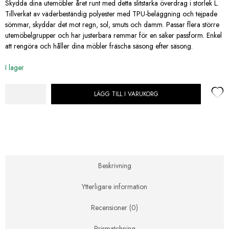
Skydda dina utemöbler året runt med detta slitstarka överdrag i storlek L.
Tillverkat av väderbeständig polyester med TPU-beläggning och tejpade
sömmar, skyddar det mot regn, sol, smuts och damm. Passar flera större
utemöbelgrupper och har justerbara remmar för en säker passform. Enkel
att rengöra och håller dina möbler fräscha säsong efter säsong.
I lager
LÄGG TILL I VARUKORG
Överdrag
för
utemöbler
Soffa
(L)
mängd
Beskrivning
Ytterligare information
Recensioner (0)
Prismatchning