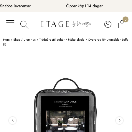
Fortsätt
Snabba leveranser
Öppet köp i 14 dagar
till
innehåll
0
Hem
/
Shop
/
Utomhus
/
Trädgårdstillbehör
/
Möbelskydd
/ Överdrag för utemöbler Soffa
(L)