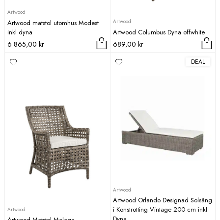
Artwood
Artwood
Artwood matstol utomhus Modest
inkl dyna
Artwood Columbus Dyna offwhite
6 865,00
kr
689,00
kr
DEAL
Artwood
Artwood Orlando Designad Solsäng
i Konstrotting Vintage 200 cm inkl
Artwood
Dyna
Artwood Matstol Malaga