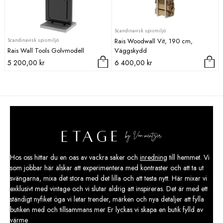
Scandinavisk spismiljö
Scandinavisk spismiljö
Rais Woodwall Vit, 190 cm,
Rais Wall Tools Golvmodell
Väggskydd
5 200,00
kr
6 400,00
kr
Hos oss hittar du en oas av vackra saker och
inredning
till hemmet. Vi
som jobbar här älskar att experimentera med kontraster och att ta ut
svängarna, mixa det stora med det lilla och att testa nytt. Här mixar vi
exklusivt med vintage och vi slutar aldrig att inspireras. Det är med ett
ständigt nyfiket öga vi letar trender, märken och nya detaljer att fylla
butiken med och tillsammans mer Er lyckas vi skapa en butik fylld av
värme