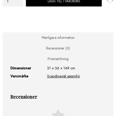
LÄGG TILL I VARUKORG
Rais
Woodrack
Tre
Fack
mängd
Ytterligare information
Recensioner (0)
Prismatchning
Dimensioner
31 × 36 × 149 cm
Varumärke
Scandinavisk spismiljö
Recensioner