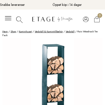
Fortsätt
Snabba leveranser
Öppet köp i 14 dagar
till
innehåll
0
Hem
/
Shop
/
Kaminhuset
/
Vedställ & Kamintillbehör
/
Vedställ
/ Rais Woodrack Tre
Fack